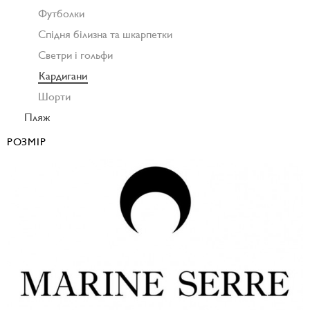
Футболки
Спідня білизна та шкарпетки
Светри і гольфи
Кардигани
Шорти
Пляж
РОЗМІР