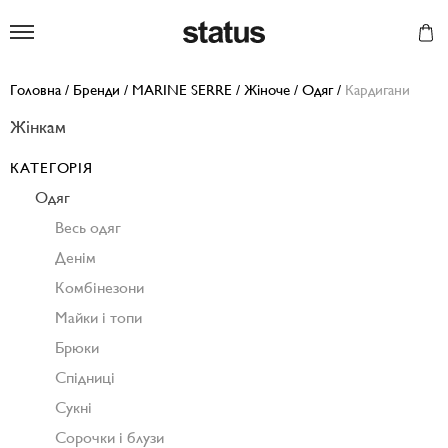
Status
Головна
/
Бренди
/
MARINE SERRE
/
Жіноче
/
Одяг
/
Кардигани
Жінкам
КАТЕГОРІЯ
Одяг
Весь одяг
Денім
Комбінезони
Майки і топи
Брюки
Спідниці
Сукні
Сорочки і блузи