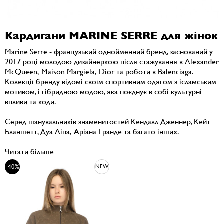
Кардигани MARINE SERRE для жінок
Marine Serre - французький однойменний бренд, заснований у
2017 році молодою дизайнеркою після стажування в Alexander
McQueen, Maison Margiela, Dior та роботи в Balenciaga.
Колекції бренду відомі своїм спортивним одягом з ісламським
мотивом, і гібридною модою, яка поєднує в собі культурні
впливи та коди.
Серед шанувальників знаменитостей Кендалл Дженнер, Кейт
Бланшетт, Дуа Ліпа, Аріана Гранде та багато інших.
Читати більше
-40%
NEW