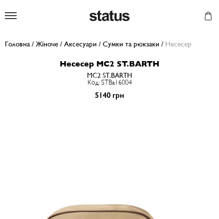
Status
Головна
/
Жіноче
/
Аксесуари
/
Сумки та рюкзаки
/
Несесер
Несесер MC2 ST.BARTH
MC2 ST.BARTH
Код: STBa16004
5140 грн