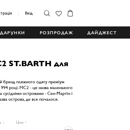
страція
Вхід
ДАРУНКИ
РОЗПРОДАЖ
ДАЙДЖЕСТ
C2 ST.BARTH для
й бренд пляжного одягу преміум
1994 році. MC2 - це назва маленького
ма сусідніми островами - Сен-Мартін і
азва острова, де все почалося.
а ↓
Ціна ↑