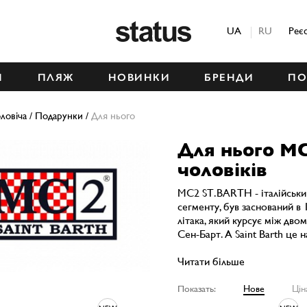
Status
UA
RU
Реє
М
ПЛЯЖ
НОВИНКИ
БРЕНДИ
ПО
ловіча
/
Подарунки
/
Для нього
Для нього M
чоловіків
MC2 ST.BARTH - італійськи
сегменту, був заснований в 
літака, який курсує між дво
Сен-Барт. А Saint Barth це н
Читати більше
Показать:
Нове
Цін