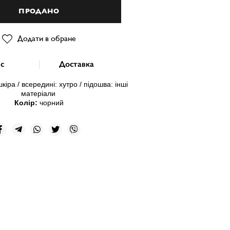
ПРОДАНО
Додати в обране
с
Доставка
шкіра
/ всередині:
хутро
/ підошва: інші
матеріали
Колір:
чорн
ий