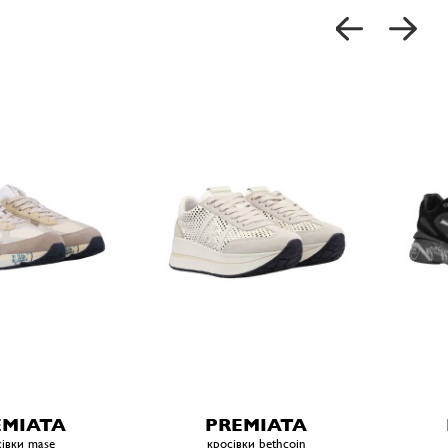
EMIATA
PREMIATA
івки mase
кросівки bethcoin