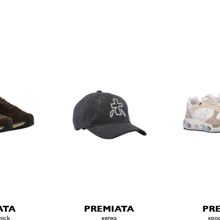
ATA
PREMIATA
PR
mick
кепка
крос