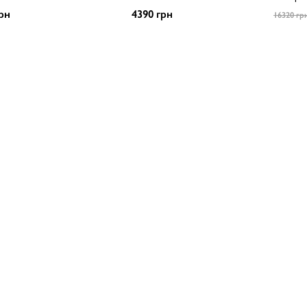
рн
4390 грн
16320 гр