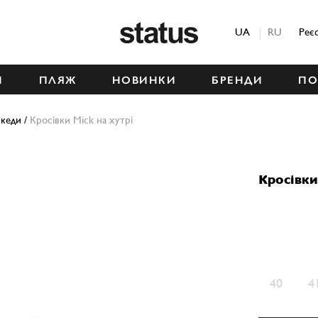
Status
UA
RU
Реє
М
ПЛЯЖ
НОВИНКИ
БРЕНДИ
ПО
 кеди
/
Кросівки Mick на хутрі
Кросівки
40
4