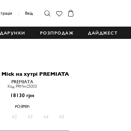
страція
Вхід
ДАРУНКИ
РОЗПРОДАЖ
ДАЙДЖЕСТ
 Mick на хутрі PREMIATA
PREMIATA
Код: PRMm25003
18130 грн
РОЗМІР:
1
42
43
44
45