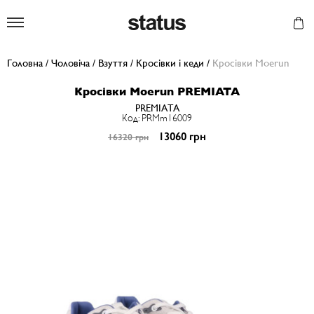
Status
Головна
/
Чоловіча
/
Взуття
/
Кросівки і кеди
/
Кросівки Moerun
Кросівки Moerun PREMIATA
PREMIATA
Код: PRMm16009
13060 грн
16320 грн