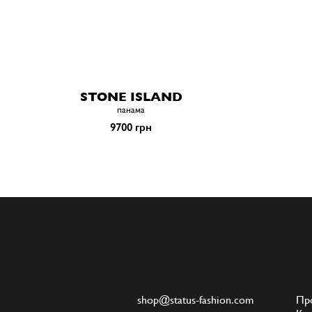
STONE ISLAND
панама
9700 грн
shop@status-fashion.com
Пр