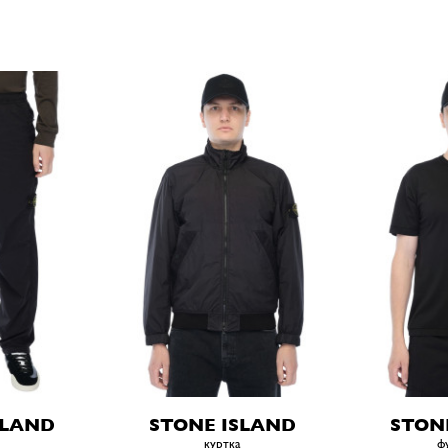
SLAND
STONE ISLAND
STON
куртка
ф