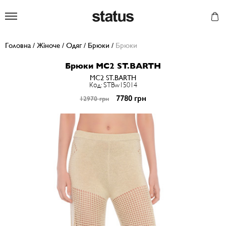
Status
Головна
/
Жіноче
/
Одяг
/
Брюки
/
Брюки
Брюки MC2 ST.BARTH
MC2 ST.BARTH
Код: STBw15014
7780 грн
12970 грн