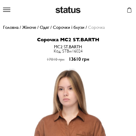
Status
Головна
/
Жіноче
/
Одяг
/
Сорочки і блузи
/
Сорочка
Сорочка MC2 ST.BARTH
MC2 ST.BARTH
Код: STBw16024
13610 грн
17010 грн