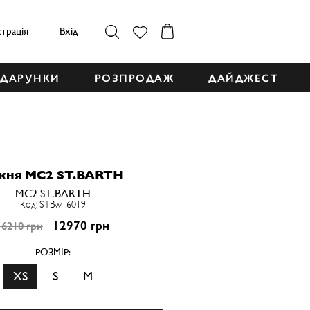
страція
Вхід
ДАРУНКИ
РОЗПРОДАЖ
ДАЙДЖЕСТ
кня MC2 ST.BARTH
MC2 ST.BARTH
Код: STBw16019
12970 грн
16210 грн
РОЗМІР:
XS
S
M