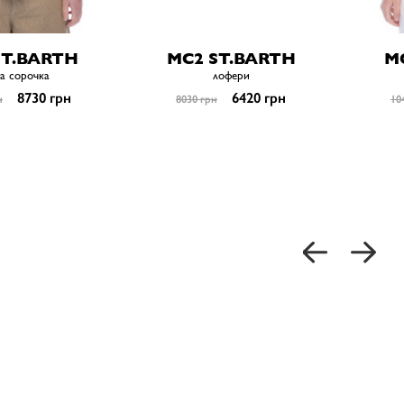
ST.BARTH
MC2 ST.BARTH
M
а сорочка
лофери
8730 грн
6420 грн
н
8030 грн
10