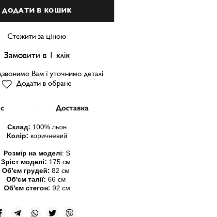
ДОДАТИ В КОШИК
Стежити за ціною
Замовити в 1 клік
звонимо Вам і уточнимо деталі
Додати в обране
с
Доставка
Склад:
100
% льон
Колір:
коричневий
Розмір на моделі
:
S
Зріст моделі:
175 см
Об'єм грудей:
82 см
Об'єм талії:
66 см
Об'єм стегон:
92 см