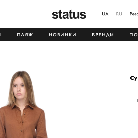
Status
UA
RU
Реє
М
ПЛЯЖ
НОВИНКИ
БРЕНДИ
ПО
я
Су