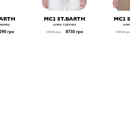
BARTH
MC2 ST.BARTH
MC2 
смужку
лляна сорочка
ллян
290 грн
8730 грн
10910 грн
10910 гр