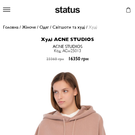
Status
Головна
/
Жіноче
/
Одяг
/
Світшоти та худі
/
Худі
Худі ACNE STUDIOS
ACNE STUDIOS
Код: ACw25013
16350 грн
23360 грн