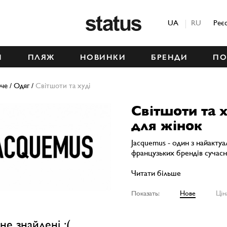
Status
UA
RU
Реє
М
ПЛЯЖ
НОВИНКИ
БРЕНДИ
ПО
че
/
Одяг
/
Світшоти та худі
Світшоти та
для жінок
Jacquemus - один з найакту
французьких брендів сучасно
Читати більше
Показать:
Нове
Цін
не знайдені :(