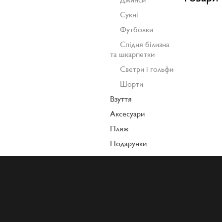
Сукні
Футболки
Спідня білизна
та шкарпетки
Светри і гольфи
Шорти
Взуття
Аксесуари
Пляж
Подарунки