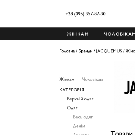
+38 (095) 357-87-30
ЖІНКАМ
ЧОЛОВІКА
Головна
/
Бренди
/
JACQUEMUS
/
Жіно
Жінкам
Чоловікам
КАТЕГОРІЯ
Верхній одяг
Одяг
Весь одяг
Денім
Товари 
Джинси