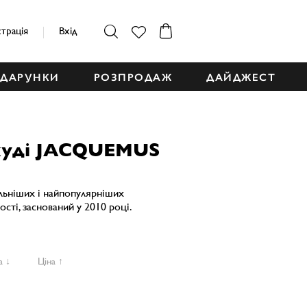
страція
Вхід
ДАРУНКИ
РОЗПРОДАЖ
ДАЙДЖЕСТ
 худі JACQUEMUS
альніших і найпопулярніших
сті, заснований у 2010 році.
а ↓
Ціна ↑