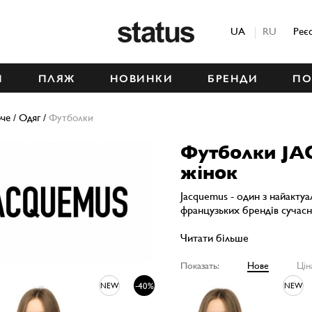
Status
UA
RU
Реє
М
ПЛЯЖ
НОВИНКИ
БРЕНДИ
ПО
че
/
Одяг
/
Футболки
Футболки J
жінок
Jacquemus - один з найакту
французьких брендів сучасно
Читати більше
Показать:
Нове
Цін
-40%
NEW
NEW