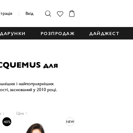
страція
Вхід
ДАРУНКИ
РОЗПРОДАЖ
ДАЙДЖЕСТ
ACQUEMUS для
альніших і найпопулярніших
сті, заснований у 2010 році.
а ↓
Ціна ↑
-40%
NEW