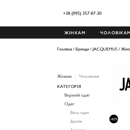
+38 (095) 357-87-30
ЖІНКАМ
ЧОЛОВІКА
Головна
/
Бренди
/
JACQUEMUS
/
Жіно
Жінкам
Чоловікам
КАТЕГОРІЯ
Верхній одяг
Одяг
Весь одяг
-40%
Денім
Джинси