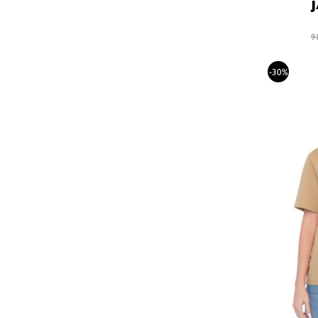
9
-30%