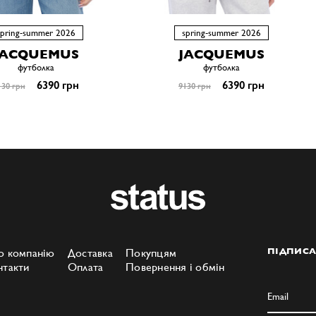
spring-summer 2026
spring-summer 2026
JACQUEMUS
JACQUEMUS
футболка
футболка
6390 грн
6390 грн
130 грн
9130 грн
о компанію
Доставка
Покупцям
ПІДПИСА
нтакти
Оплата
Повернення і обмін